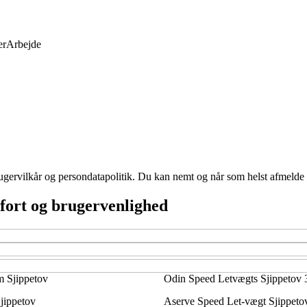
er
Arbejde
ugervilkår og persondatapolitik. Du kan nemt og når som helst afmelde d
fort og brugervenlighed
 Sjippetov
Odin Speed Letvægts Sjippetov
jippetov
Aserve Speed Let-vægt Sjippetov