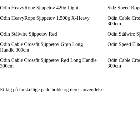
Odin HeavyRope Sjippetov 420g Light
Sklz Speed Rope
Odin HeavyRope Sjippetov 1.500g X-Heavy
Odin Cable Cros
300cm
Odin Stålwire Sjippetov Rød
Odin Stålwire S
Odin Cable Crossfit Sjippetov Grøn Long
Odin Speed Elit
Handle 300cm
Odin Cable Crossfit Sjippetov Rød Long Handle
Odin Cable Cros
300cm
300cm
Et kig på forskellige padelbolde og deres anvendelse