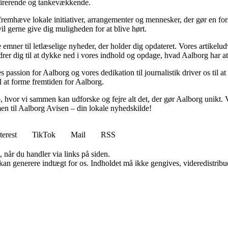
nspirerende og tankevækkende.
 fremhæve lokale initiativer, arrangementer og mennesker, der gør en fo
il gerne give dig muligheden for at blive hørt.
e emner til letlæselige nyheder, der holder dig opdateret. Vores artikelu
ordrer dig til at dykke ned i vores indhold og opdage, hvad Aalborg har a
assion for Aalborg og vores dedikation til journalistik driver os til at l
l at forme fremtiden for Aalborg.
b, hvor vi sammen kan udforske og fejre alt det, der gør Aalborg unikt. Vi
en til Aalborg Avisen – din lokale nyhedskilde!
terest
TikTok
Mail
RSS
 når du handler via links på siden.
 kan generere indtægt for os. Indholdet må ikke gengives, videredistribue