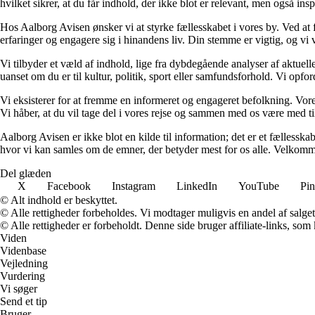
hvilket sikrer, at du får indhold, der ikke blot er relevant, men også i
Hos Aalborg Avisen ønsker vi at styrke fællesskabet i vores by. Ved at
erfaringer og engagere sig i hinandens liv. Din stemme er vigtig, og vi v
Vi tilbyder et væld af indhold, lige fra dybdegående analyser af aktuell
uanset om du er til kultur, politik, sport eller samfundsforhold. Vi opf
Vi eksisterer for at fremme en informeret og engageret befolkning. Vores p
Vi håber, at du vil tage del i vores rejse og sammen med os være med ti
Aalborg Avisen er ikke blot en kilde til information; det er et fællesska
hvor vi kan samles om de emner, der betyder mest for os alle. Velkomm
Del glæden
X
Facebook
Instagram
LinkedIn
YouTube
Pin
© Alt indhold er beskyttet.
© Alle rettigheder forbeholdes. Vi modtager muligvis en andel af salget,
© Alle rettigheder er forbeholdt. Denne side bruger affiliate-links, som
Viden
Videnbase
Vejledning
Vurdering
Vi søger
Send et tip
Bruger