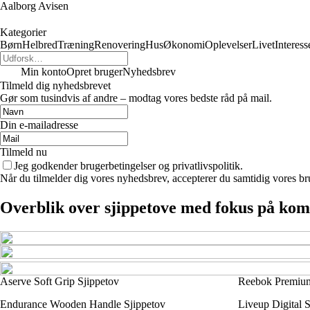
Aalborg Avisen
Kategorier
Børn
Helbred
Træning
Renovering
Hus
Økonomi
Oplevelser
Livet
Interess
Min konto
Opret bruger
Nyhedsbrev
Tilmeld dig nyhedsbrevet
Gør som tusindvis af andre – modtag vores bedste råd på mail.
Din e-mailadresse
Tilmeld nu
Jeg godkender brugerbetingelser og privatlivspolitik.
Når du tilmelder dig vores nyhedsbrev, accepterer du samtidig vores br
Overblik over sjippetove med fokus på kom
Aserve Soft Grip Sjippetov
Reebok Premium
Endurance Wooden Handle Sjippetov
Liveup Digital S