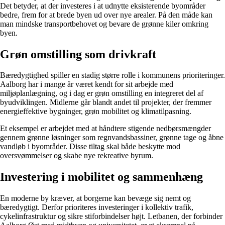
Det betyder, at der investeres i at udnytte eksisterende byområder
bedre, frem for at brede byen ud over nye arealer. På den måde kan
man mindske transportbehovet og bevare de grønne kiler omkring
byen.
Grøn omstilling som drivkraft
Bæredygtighed spiller en stadig større rolle i kommunens prioriteringer.
Aalborg har i mange år været kendt for sit arbejde med
miljøplanlægning, og i dag er grøn omstilling en integreret del af
byudviklingen. Midlerne går blandt andet til projekter, der fremmer
energieffektive bygninger, grøn mobilitet og klimatilpasning.
Et eksempel er arbejdet med at håndtere stigende nedbørsmængder
gennem grønne løsninger som regnvandsbassiner, grønne tage og åbne
vandløb i byområder. Disse tiltag skal både beskytte mod
oversvømmelser og skabe nye rekreative byrum.
Investering i mobilitet og sammenhæng
En moderne by kræver, at borgerne kan bevæge sig nemt og
bæredygtigt. Derfor prioriteres investeringer i kollektiv trafik,
cykelinfrastruktur og sikre stiforbindelser højt. Letbanen, der forbinder