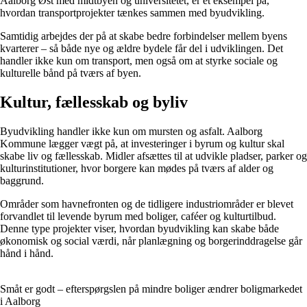
Aalborg Øst med midtbyen og universitetet, er et eksempel på,
hvordan transportprojekter tænkes sammen med byudvikling.
Samtidig arbejdes der på at skabe bedre forbindelser mellem byens
kvarterer – så både nye og ældre bydele får del i udviklingen. Det
handler ikke kun om transport, men også om at styrke sociale og
kulturelle bånd på tværs af byen.
Kultur, fællesskab og byliv
Byudvikling handler ikke kun om mursten og asfalt. Aalborg
Kommune lægger vægt på, at investeringer i byrum og kultur skal
skabe liv og fællesskab. Midler afsættes til at udvikle pladser, parker og
kulturinstitutioner, hvor borgere kan mødes på tværs af alder og
baggrund.
Områder som havnefronten og de tidligere industriområder er blevet
forvandlet til levende byrum med boliger, caféer og kulturtilbud.
Denne type projekter viser, hvordan byudvikling kan skabe både
økonomisk og social værdi, når planlægning og borgerinddragelse går
hånd i hånd.
Småt er godt – efterspørgslen på mindre boliger ændrer boligmarkedet
i Aalborg