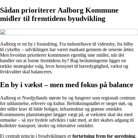
Sådan prioriterer Aalborg Kommune
midler til fremtidens byudvikling
Aalborg er en by i forandring. Fra industrihavn til vidensby, fra bilby
til cykelby – udviklingen har været markant gennem de seneste årtier.
Men hvordan prioriterer kommunen egentlig sine midler, når det
handler om at forme fremtidens by? Bag beslutningerne ligger en
række strategiske valg, hvor hensynet til bæredygtighed, vækst og
livskvalitet skal balanceres.
En by i vækst – men med fokus på balance
Aalborg er Nordjyllands største by og fungerer som regionalt centrum
for uddannelse, erhverv og kultur. Befolkningstallet er steget støt, og
det stiller krav til både boliger, infrastruktur og grønne områder.
Kommunens planstrategier lægger vægt på, at væksten skal ske med
omtanke – så nye bydele udvikles i takt med, at der skabes adgang til
kollektiv transport, skoler og rekreative områder.
Et centralt princip i byudviklingen er
fortætning frem for spredning
.